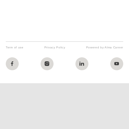
Term of use
Privacy Policy
Powered by Alma Career
Nahlásit nezákonný obsah
Nastavení cookies
Transparentnost