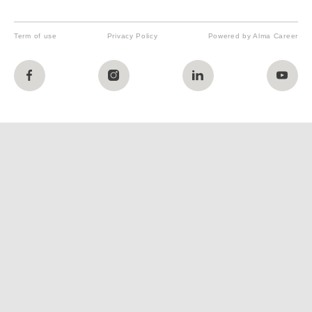
Term of use
Privacy Policy
Powered by Alma Career
Nahlásit nezákonný obsah
Nastavení cookies
Transparentnost
Reklama na portálech Alma Career
Zásady ochrany soukromí
Podmínky používání
© Alma Career Czechia s.r.o. Vizuální podoba webové stránky může být