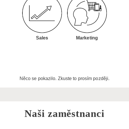
erce
Sales
Marketing
Di
Něco se pokazilo. Zkuste to prosím později.
Naši zaměstnanci